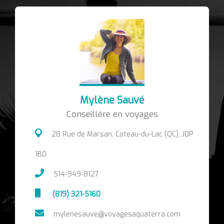
Mylène Sauvé
Conseillère en voyages
28 Rue de Marsan, Coteau-du-Lac (QC), J0P
1B0
514-949-8127
(819) 321-5160
mylenesauve@voyagesaquaterra.com